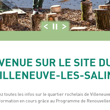
Des espaces publics
réaménagés & ouverts
sur la nature
Photo précédente
Arrêter le diaporama
Photo suivante
VENUE SUR LE SITE D
ILLENEUVE-LES-SALI
z toutes les infos sur le quartier rochelais de Villeneuv
sformation en cours grâce au Programme de Renouvelle