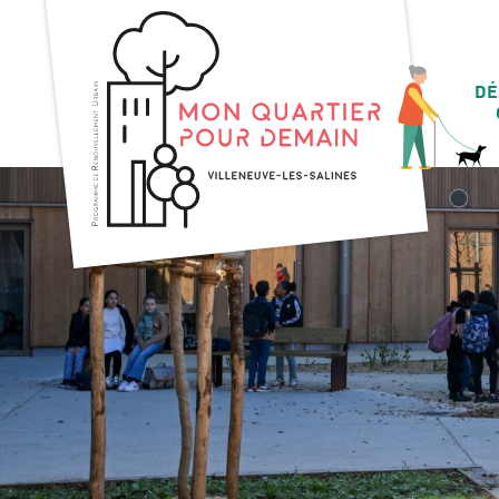
DÉ
L'his
Un
Les p