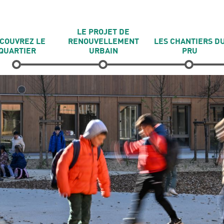
LE PROJET DE
COUVREZ LE
RENOUVELLEMENT
LES CHANTIERS D
QUARTIER
URBAIN
PRU
toire du quartier
Un projet pour & avec
Chantiers en cours
les habitants
 poumon vert
Chantiers à venir
Améliorer & diversifier
l'habitat
rojets connexes
Chantiers terminés
Des équipements &
des services publics
réorganisés
Des commerces plus
variés & attractifs