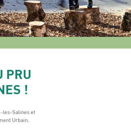
U PRU
NES !
e-les-Salines et
ment Urbain.