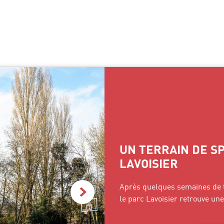
UN TERRAIN DE S
LAVOISIER
Après quelques semaines de tr
Actualité suivante
le parc Lavoisier retrouve un